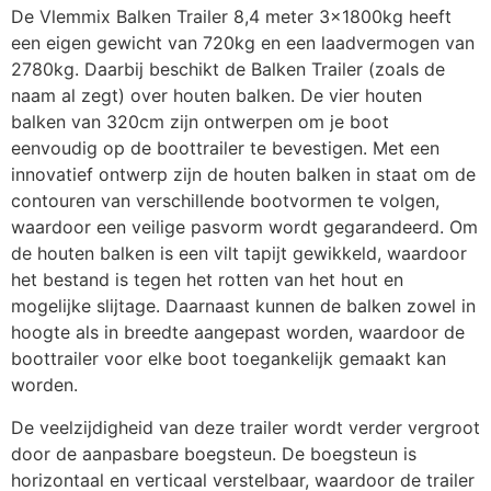
De Vlemmix Balken Trailer 8,4 meter 3x1800kg heeft
een eigen gewicht van 720kg en een laadvermogen van
Overdekslot tasmodel
€
42,35
2780kg. Daarbij beschikt de Balken Trailer (zoals de
naam al zegt) over houten balken. De vier houten
balken van 320cm zijn ontwerpen om je boot
Reservewielhouder
eenvoudig op de boottrailer te bevestigen. Met een
€
36,24
aanhanger
innovatief ontwerp zijn de houten balken in staat om de
contouren van verschillende bootvormen te volgen,
waardoor een veilige pasvorm wordt gegarandeerd. Om
Set breedte
de houten balken is een vilt tapijt gewikkeld, waardoor
€
108,90
markeringsborden (2x)
het bestand is tegen het rotten van het hout en
mogelijke slijtage. Daarnaast kunnen de balken zowel in
hoogte als in breedte aangepast worden, waardoor de
Set wielkeggen met houder
€
18,15
boottrailer voor elke boot toegankelijk gemaakt kan
worden.
De veelzijdigheid van deze trailer wordt verder vergroot
Spoelsysteem boottrailer
€
999,99
door de aanpasbare boegsteun. De boegsteun is
per as
horizontaal en verticaal verstelbaar, waardoor de trailer