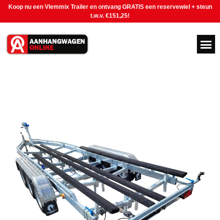
Koop nu een Vlemmix Trailer en ontvang GRATIS een reservewiel + steun
t.w.v. €151,25!