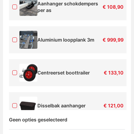
Aanhanger schokdempers
€
108,90
per as
Aluminium loopplank 3m
€
999,99
Centreerset boottrailer
€
133,10
Disselbak aanhanger
€
121,00
Geen opties geselecteerd