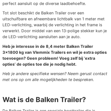
perfect aansluit op de diverse laadbehoefte.
V-constructie boottrailer
€
181,50
Tot slot beschikt de Balken Trailer over een
uitschuifbare en afneembare lichtbalk van 1 meter met
LED-verlichting, waarbij de verlichting in het frame is
Verstelbare dubbele
€
108,90
verwerkt. Door middel van een 13-polige stekker kun je
kimsteun
de LED-verlichting aansluiten aan je auto.
Heb je interesse in de 8,4 meter Balken Trailer
Verstelbare kielrol set
€
48,40
3×1800 kg van Vlemmix Trailers en wil je extra opties
toevoegen? Geen probleem! Voeg zelf bij ‘extra
opties’ de opties toe die je nodig hebt.
Verstelbare kimsteun
€
72,60
Heb je andere specifieke wensen? Neem gerust contact
met ons op om alle mogelijkheden te bespreken.
Wiel + band 185 R14 900kg
€
121,00
Wat is de Balken Trailer?
De Balken Trailer is een speciale boottrailer die is