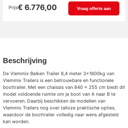
DoubleLock SCM Disselslot
€
163,35
€
6.776,00
Prijs
gemonteerd
Vraag offerte aan
Kielplank 3 meter i.p.v.
€
999,99
kielrollen
Kielrol kantelsysteem
€
72,60
Beschrijving
De Vlemmix Balken Trailer 8,4 meter 3x1800kg van
Lichtmetalen velg 14inch
€
211,75
Vlemmix Trailers is een betrouwbare en functionele
boottrailer. Met een chaissis van 840 x 255 cm biedt dit
model voldoende ruimte om je boot van A naar B te
Neuswiel 60mm
€
60,50
vervoeren. Daarbij beschikken de modellen van
Vlemmix Trailers nog over talloze praktische opties,
waardoor de boottrailer volledig naar wens afgesteld
Oogbout voor bevestiging
kan worden.
€
24,14
groot