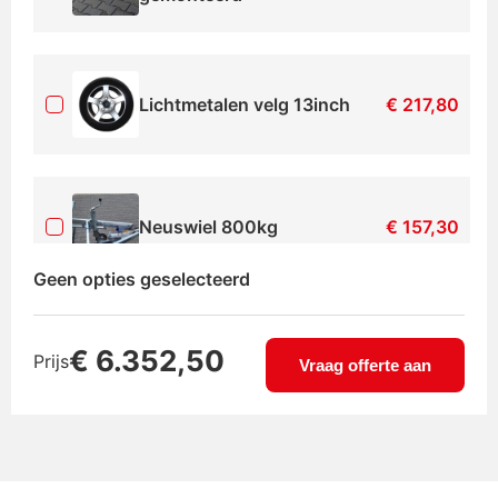
Lichtmetalen velg 13inch
€
217,80
Neuswiel 800kg
€
157,30
Geen opties geselecteerd
Reservewiel Tiny House
€
999,99
€
6.352,50
Prijs
Trailer
Vraag offerte aan
Reservewielhouder
€
36,24
aanhanger