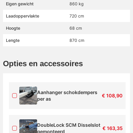
Eigen gewicht
860 kg
Laadoppervlakte
720 cm
Hoogte
68 cm
Lengte
870 cm
Opties en accessoires
Aanhanger schokdempers
€
108,90
per as
DoubleLock SCM Disselslot
€
163,35
gemonteerd