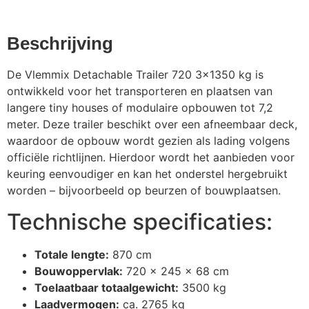
Set steunpoten aanhanger
Beschrijving
€
302,50
(4x)
De Vlemmix Detachable Trailer 720 3×1350 kg is
ontwikkeld voor het transporteren en plaatsen van
Set steunpoten Detachable
langere tiny houses of modulaire opbouwen tot 7,2
€
580,80
Trailer Deck
meter. Deze trailer beschikt over een afneembaar deck,
waardoor de opbouw wordt gezien als lading volgens
officiële richtlijnen. Hierdoor wordt het aanbieden voor
Set wielkeggen met houder
€
18,15
keuring eenvoudiger en kan het onderstel hergebruikt
worden – bijvoorbeeld op beurzen of bouwplaatsen.
Versterkt stalen
Technische specificaties:
€
999,99
€
181,50
spatborden 2-asser
Totale lengte:
870 cm
Bouwoppervlak:
720 x 245 x 68 cm
Toelaatbaar totaalgewicht:
3500 kg
Laadvermogen:
ca. 2765 kg