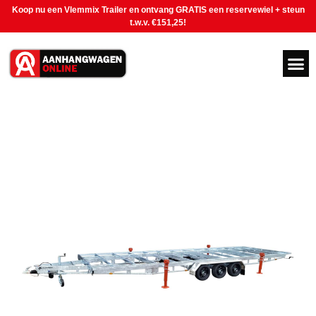
Koop nu een Vlemmix Trailer en ontvang GRATIS een reservewiel + steun
t.w.v. €151,25!