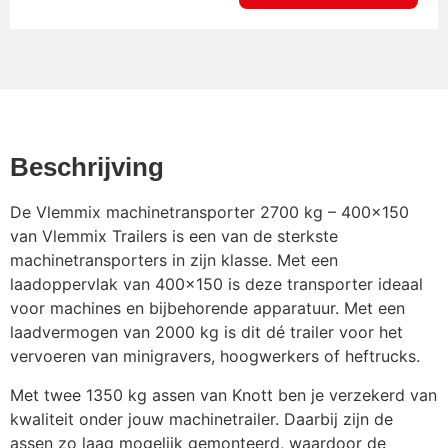
DoubleLock SCM Disselslot
€
163,35
gemonteerd
Graafbakplateau
€
145,20
Beschrijving
De Vlemmix machinetransporter 2700 kg – 400×150
Graafbakplateau met
van Vlemmix Trailers is een van de sterkste
€
211,75
opbergkist
machinetransporters in zijn klasse. Met een
laadoppervlak van 400×150 is deze transporter ideaal
voor machines en bijbehorende apparatuur. Met een
Graafbaksteun
€
96,80
laadvermogen van 2000 kg is dit dé trailer voor het
vervoeren van minigravers, hoogwerkers of heftrucks.
Lichtmetalen velg 13inch
€
217,80
Met twee 1350 kg assen van Knott ben je verzekerd van
kwaliteit onder jouw machinetrailer. Daarbij zijn de
assen zo laag mogelijk gemonteerd, waardoor de