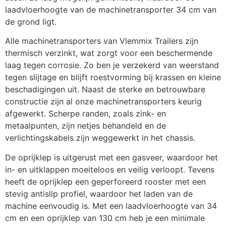
Neuswiel 60mm
€
60,50
laadvloerhoogte van de machinetransporter 34 cm van
de grond ligt.
Alle machinetransporters van Vlemmix Trailers zijn
Oprijplaten 165 cm (i.p.v.
€
900,00
thermisch verzinkt, wat zorgt voor een beschermende
volledige klep)
laag tegen corrosie. Zo ben je verzekerd van weerstand
tegen slijtage en blijft roestvorming bij krassen en kleine
beschadigingen uit. Naast de sterke en betrouwbare
Reservewielhouder
€
36,24
constructie zijn al onze machinetransporters keurig
aanhanger
afgewerkt. Scherpe randen, zoals zink- en
metaalpunten, zijn netjes behandeld en de
verlichtingskabels zijn weggewerkt in het chassis.
Verlengde oprijklep
€
900,00
De oprijklep is uitgerust met een gasveer, waardoor het
in- en uitklappen moeiteloos en veilig verloopt. Tevens
Wiel + band 195/50R13
heeft de oprijklep een geperforeerd rooster met een
€
121,00
900kg
stevig antislip profiel, waardoor het laden van de
machine eenvoudig is. Met een laadvloerhoogte van 34
cm en een oprijklep van 130 cm heb je een minimale
Zwanenhalsdissel 3500kg
€
1.694,00