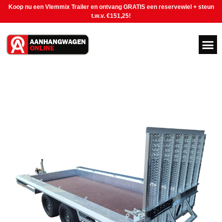
Koop nu een Vlemmix Trailer en ontvang GRATIS een reservewiel + steun
t.w.v. €151,25!