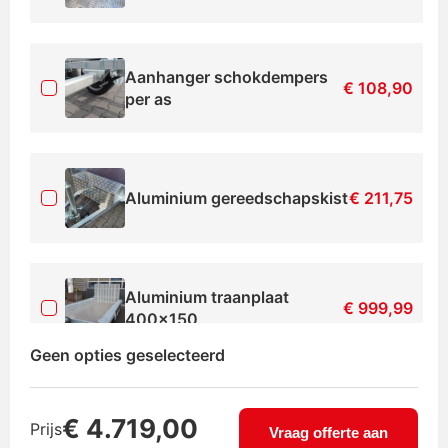
Aanhanger schokdempers
€
108,90
per as
Aluminium gereedschapskist
€
211,75
Aluminium traanplaat
€
999,99
400×150
Geen opties geselecteerd
Disselbak aanhanger
€
121,00
€
4.719,00
Prijs
Vraag offerte aan