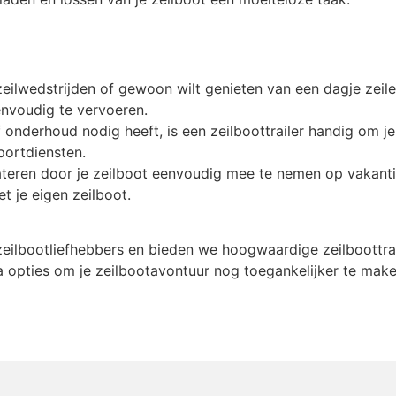
eilwedstrijden of gewoon wilt genieten van een dagje zeilen
envoudig te vervoeren.
f onderhoud nodig heeft, is een zeilboottrailer handig om j
portdiensten.
ateren door je zeilboot eenvoudig mee te nemen op vakant
t je eigen zeilboot.
ilbootliefhebbers en bieden we hoogwaardige zeilboottrail
tra opties om je zeilbootavontuur nog toegankelijker te make