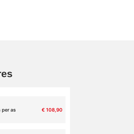
res
 per as
€
108,90