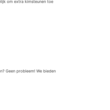
elijk om extra kimsteunen toe
nger
€
36,24
rden (2x)
€
108,90
r
€
18,15
per as
€
999,99
egen? Geen probleem! We bieden
€
181,50
teun
€
108,90