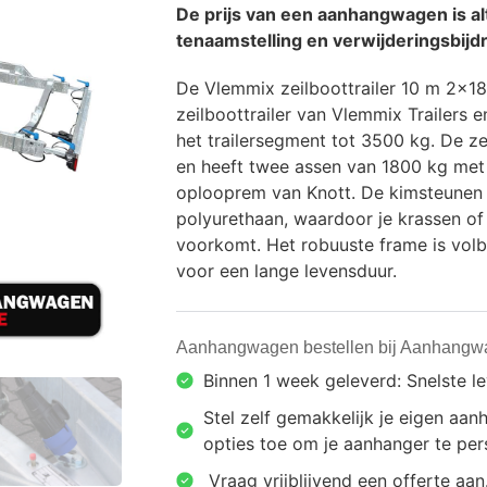
De prijs van een aanhangwagen is alt
tenaamstelling en verwijderingsbijdr
De Vlemmix zeilboottrailer 10 m 2×18
zeilboottrailer van Vlemmix Trailers e
het trailersegment tot 3500 kg. De zei
en heeft twee assen van 1800 kg met
oplooprem van Knott. De kimsteunen 
polyurethaan, waardoor je krassen of 
voorkomt. Het robuuste frame is vol
voor een lange levensduur.
Aanhangwagen bestellen bij Aanhangw
Binnen 1 week geleverd: Snelste l
Stel zelf gemakkelijk je eigen a
opties toe om je aanhanger te pers
⁠ ⁠Vraag vrijblijvend een offerte aan