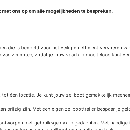
Verstelbare kielrol set
 met ons op om alle mogelijkheden te bespreken.
Verstelbare kimsteun
Wegklapbare LED verlicht
 die is bedoeld voor het veilig en efficiënt vervoeren van 
van zeilboten, zodat je jouw vaartuig moeiteloos kunt ver
Wiel + band 185 R14 900
kt tot één locatie. Je kunt jouw zeilboot gemakkelijk meene
n prijzig zijn. Met een eigen zeilboottrailer bespaar je gel
n ontworpen met gebruiksgemak in gedachten. Met handige f
laden en lossen van je zeilboot een moeiteloze taak.