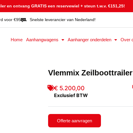
er en ontvang GRATIS een reservewiel + steun t.w.v. €151,25!
rd voor €95
Snelste leverancier van Nederland!
Home
Aanhangwagens
Aanhanger onderdelen
Over 
Vlemmix Zeilboottraile
€ 5.200,00
Exclusief BTW
Offerte aanvragen