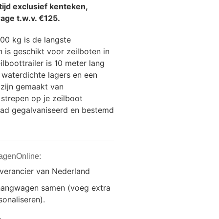
ijd exclusief kenteken,
age t.w.v. €125.
00 kg is de langste
n is geschikt voor zeilboten in
lboottrailer is 10 meter lang
 waterdichte lagers en een
zijn gemaakt van
strepen op je zeilboot
bad gegalvaniseerd en bestemd
agenOnline:
everancier van Nederland
anhangwagen samen (voeg extra
onaliseren).
.