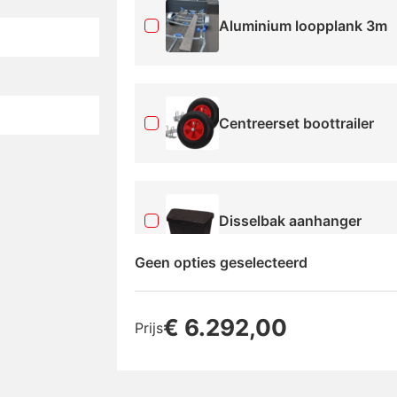
Aluminium loopplank 3m
Centreerset boottrailer
Disselbak aanhanger
Geen opties geselecteerd
DoubleLock SCM Disselsl
€
6.292,00
Prijs