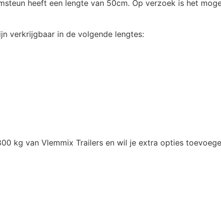
 kimsteun heeft een lengte van 50cm. Op verzoek is het mog
Reservewielhouder aanha
jn verkrijgbaar in de volgende lengtes:
Set breedte markeringsbo
Set wielkeggen met houde
Spoelsysteem boottrailer 
1800 kg van Vlemmix Trailers en wil je extra opties toevo
V-constructie boottrailer
Verstelbare dubbele kims