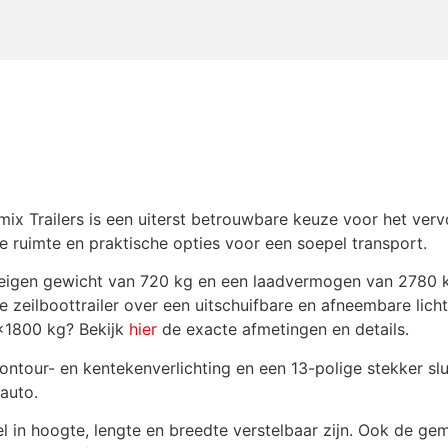
Kielrol kantelsysteem
Lichtbalk verlenging +30
Lichtmetalen velg 14inch
ix Trailers is een uiterst betrouwbare keuze voor het verv
 ruimte en praktische opties voor een soepel transport.
Neuswiel 60mm
 eigen gewicht van 720 kg en een laadvermogen van 2780 k
de zeilboottrailer over een uitschuifbare en afneembare lic
Oogbout voor bevestiging
2×1800 kg? Bekijk
hier
de exacte afmetingen en details.
ntour- en kentekenverlichting en een 13-polige stekker slu
auto.
Overdekslot tasmodel
wel in hoogte, lengte en breedte verstelbaar zijn. Ook de g