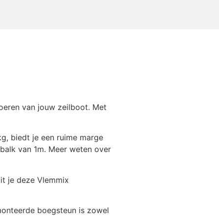
€
72,60
cm (=130cm)
€
36,30
€
211,75
oeren van jouw zeilboot. Met
€
60,50
g, biedt je een ruime marge
htbalk van 1m. Meer weten over
 groot
€
24,14
it je deze Vlemmix
€
42,35
emonteerde boegsteun is zowel