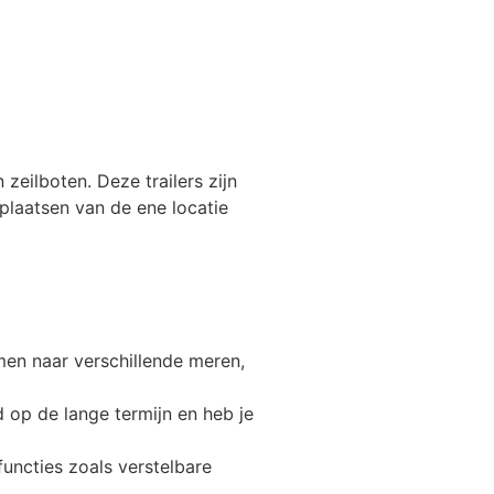
€
48,40
€
72,60
ing
€
423,50
zeilboten. Deze trailers zijn
plaatsen van de ene locatie
kg
€
121,00
men naar verschillende meren,
d op de lange termijn en heb je
uncties zoals verstelbare