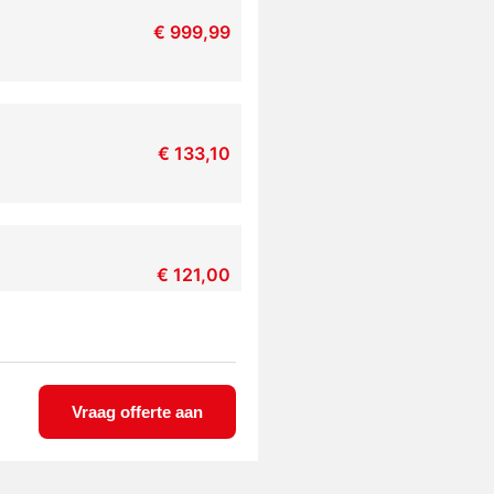
€
999,99
€
133,10
€
121,00
ot gemonteerd
€
163,35
Vraag offerte aan