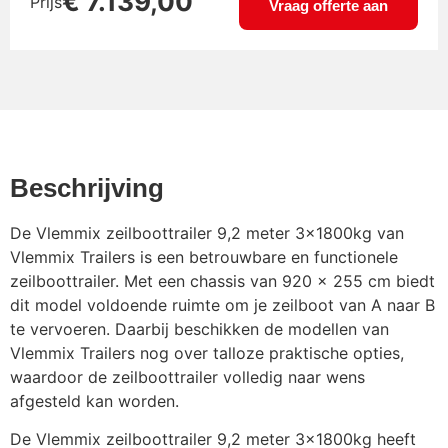
€
7.139,00
Prijs
gemonteerd
Vraag offerte aan
Kielrol kantelsysteem
€
72,60
Lichtbalk verlenging +30cm
€
36,30
(=130cm)
Beschrijving
De Vlemmix zeilboottrailer 9,2 meter 3x1800kg van
Lichtmetalen velg 14inch
€
211,75
Vlemmix Trailers is een betrouwbare en functionele
zeilboottrailer. Met een chassis van 920 x 255 cm biedt
dit model voldoende ruimte om je zeilboot van A naar B
Neuswiel 60mm
€
60,50
te vervoeren. Daarbij beschikken de modellen van
Vlemmix Trailers nog over talloze praktische opties,
waardoor de zeilboottrailer volledig naar wens
Oogbout voor bevestiging
afgesteld kan worden.
€
24,14
groot
De Vlemmix zeilboottrailer 9,2 meter 3x1800kg heeft