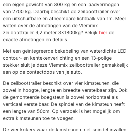
een eigen gewicht van 800 kg en een laadvermogen
Overdekslot tasmodel
€
42,35
van 2700 kg. Daarbij beschikt de zeilboottrailer over
een uitschuifbare en afneembare lichtbalk van 1m. Meer
weten over de afmetingen van de Vlemmix
Reservewielhouder
zeilboottrailer 9,2 meter 3x1800kg? Bekijk
hier
de
€
36,24
aanhanger
exacte afmetingen en details.
Met een geïntegreerde bekabeling van waterdichte LED
contour- en kentekenverlichting en een 13-polige
Set breedte
€
108,90
stekker sluit je deze Vlemmix zeilboottrailer gemakkelijk
markeringsborden (2x)
aan op de contactdoos van je auto.
De zeilboottrailer beschikt over vier kimsteunen, die
Set wielkeggen met houder
€
18,15
zowel in hoogte, lengte en breedte verstelbaar zijn. Ook
de gemonteerde boegsteun is zowel horizontaal als
verticaal verstelbaar. De spindel van de kimsteun heeft
Spoelsysteem boottrailer
een lengte van 50cm. Op verzoek is het mogelijk om
€
999,99
per as
extra kimsteunen toe te voegen.
De vier kokers waar de kimsteunen met spindel invallen