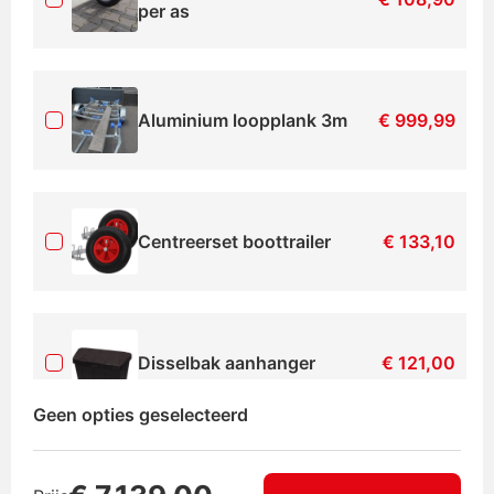
per as
Aluminium loopplank 3m
€
999,99
Centreerset boottrailer
€
133,10
Disselbak aanhanger
€
121,00
Geen opties geselecteerd
DoubleLock SCM Disselslot
€
163,35