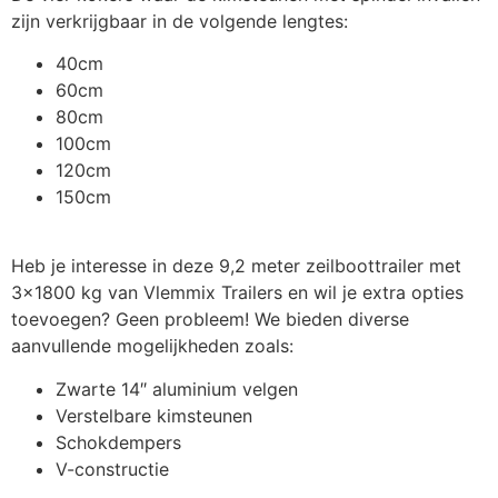
V-constructie boottrailer
€
181,50
zijn verkrijgbaar in de volgende lengtes:
40cm
60cm
Verstelbare dubbele
€
108,90
80cm
kimsteun
100cm
120cm
150cm
Verstelbare kielrol set
€
48,40
Heb je interesse in deze 9,2 meter zeilboottrailer met
Verstelbare kimsteun
€
72,60
3×1800 kg van Vlemmix Trailers en wil je extra opties
toevoegen? Geen probleem! We bieden diverse
aanvullende mogelijkheden zoals:
Wegklapbare LED
€
423,50
verlichting
Zwarte 14″ aluminium velgen
Verstelbare kimsteunen
Schokdempers
Wiel + band 185 R14 900kg
€
121,00
V-constructie