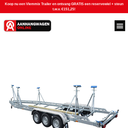
Koop nu een Vlemmix Trailer en ontvang GRATIS een reservewiel + steun
t.w.v. €151,25!