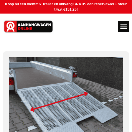
Koop nu een Vlemmix Trailer en ontvang GRATIS een reservewiel + steun
t.w.v. €151,25!