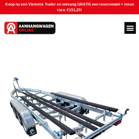
Koop nu een Vlemmix Trailer en ontvang GRATIS een reservewiel + steun
t.w.v. €151,25!