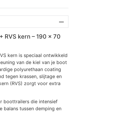
+ RVS kern – 190 x 70
S kern is speciaal ontwikkeld
euning van de kiel van je boot
rolsteun
Boegsteun voor lier
ardige polyurethaan coating
9,29
€
36,30
incl. btw
incl. btw
 tegen krassen, slijtage en
 kern (RVS) zorgt voor extra
 boottrailers die intensief
te balans tussen demping en