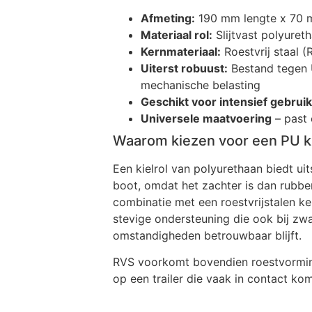
Afmeting:
190 mm lengte x 70 
Materiaal rol:
Slijtvast polyuret
Kernmateriaal:
Roestvrij staal (
Uiterst robuust:
Bestand tegen 
mechanische belasting
Geschikt voor intensief gebruik
Universele maatvoering
– past 
Waarom kiezen voor een PU ki
Een kielrol van polyurethaan biedt u
boot, omdat het zachter is dan rubber 
combinatie met een roestvrijstalen ker
stevige ondersteuning die ook bij zwa
omstandigheden betrouwbaar blijft.
RVS voorkomt bovendien roestvorming
op een trailer die vaak in contact ko