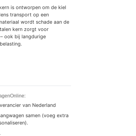
kern is ontworpen om de kiel
jdens transport op een
U-materiaal wordt schade aan de
talen kern zorgt voor
– ook bij langdurige
belasting.
agenOnline:
everancier van Nederland
anhangwagen samen (voeg extra
onaliseren).
.