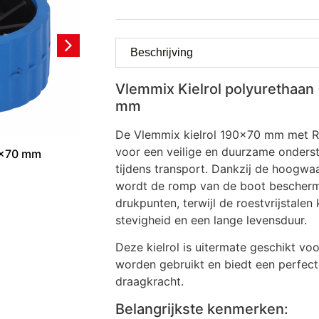
Beschrijving
Vlemmix Kielrol polyurethaan 
mm
De Vlemmix kielrol 190×70 mm met RV
voor een veilige en duurzame onderst
8×70 mm
Set steunpoten Detachable Trailer
Kim
tijdens transport. Dankzij de hoogwa
Deck
€
5
wordt de romp van de boot beschermd
€
580,80
incl. btw
drukpunten, terwijl de roestvrijstalen
stevigheid en een lange levensduur.
Deze kielrol is uitermate geschikt voor
worden gebruikt en biedt een perfec
draagkracht.
Belangrijkste kenmerken: