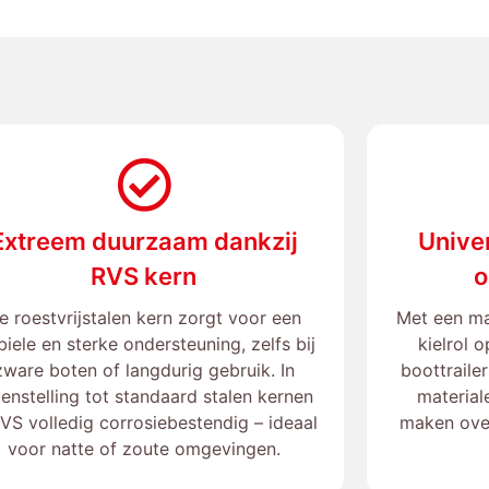
Extreem duurzaam dankzij
Unive
RVS kern
o
e roestvrijstalen kern zorgt voor een
Met een m
biele en sterke ondersteuning, zelfs bij
kielrol 
zware boten of langdurig gebruik. In
boottraile
enstelling tot standaard stalen kernen
material
RVS volledig corrosiebestendig – ideaal
maken over
voor natte of zoute omgevingen.