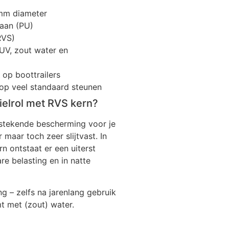
mm diameter
haan (PU)
RVS)
UV, zout water en
op boottrailers
op veel standaard steunen
elrol met RVS kern?
itstekende bescherming voor je
maar toch zeer slijtvast. In
n ontstaat er een uiterst
re belasting en in natte
 – zelfs na jarenlang gebruik
mt met (zout) water.