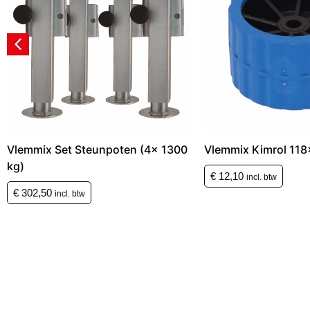
Vlemmix Set Steunpoten (4x 1300
Vlemmix Kimrol 11
kg)
€
12,10
incl. btw
€
302,50
incl. btw