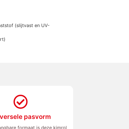
tstof (slijtvast en UV-
rt)
versele pasvorm
angbare formaat is deze kimrol