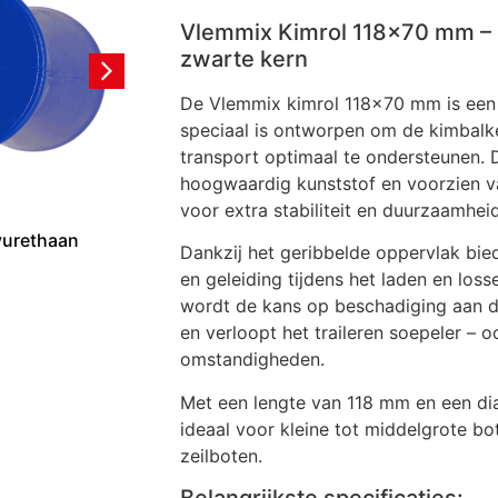
Vlemmix Kimrol 118×70 mm – 
zwarte kern
De Vlemmix kimrol 118×70 mm is een st
speciaal is ontworpen om de kimbalke
transport optimaal te ondersteunen. 
hoogwaardig kunststof en voorzien v
voor extra stabiliteit en duurzaamheid
yurethaan
Set steunpoten Detachable Trailer
Kim
Dankzij het geribbelde oppervlak bie
Deck
en geleiding tijdens het laden en los
€
5
wordt de kans op beschadiging aan de
€
580,80
incl. btw
en verloopt het traileren soepeler – o
omstandigheden.
Met een lengte van 118 mm en een di
ideaal voor kleine tot middelgrote bo
zeilboten.
Belangrijkste specificaties: