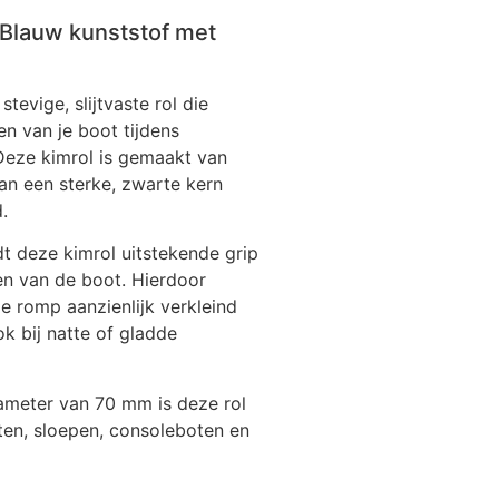
Blauw kunststof met
evige, slijtvaste rol die
n van je boot tijdens
Deze kimrol is gemaakt van
an een sterke, zwarte kern
.
rolsteun
Boegsteun voor lier
dt deze kimrol uitstekende grip
sen van de boot. Hierdoor
9,29
€
36,30
incl. btw
incl. btw
 romp aanzienlijk verkleind
ok bij natte of gladde
ameter van 70 mm is deze rol
ten, sloepen, consoleboten en