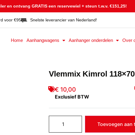
er en ontvang GRATIS een reservewiel + steun t.w.v. €151,25!
rd voor €95
Snelste leverancier van Nederland!
Home
Aanhangwagens
Aanhanger onderdelen
Over 
Vlemmix Kimrol 118×7
€ 10,00
Exclusief BTW
Toevoegen aan t