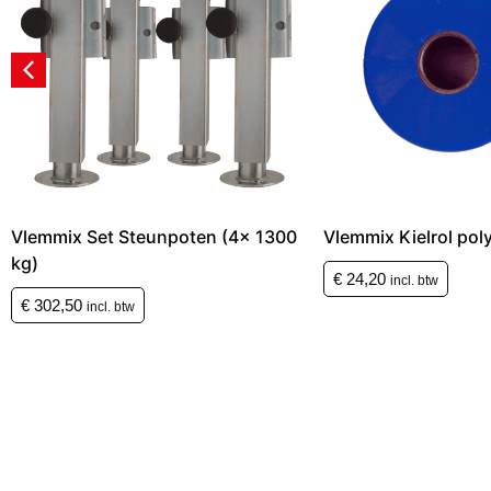
Vlemmix Set Steunpoten (4x 1300
Vlemmix Kielrol pol
kg)
€
24,20
incl. btw
€
302,50
incl. btw